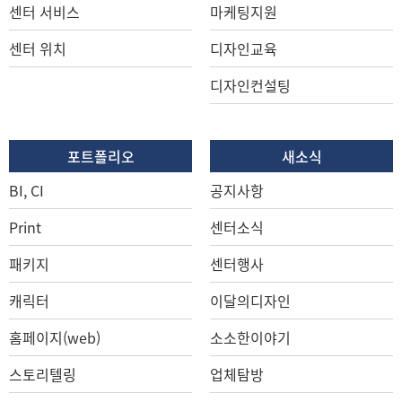
센터 서비스
마케팅지원
센터 위치
디자인교육
디자인컨설팅
포트폴리오
새소식
BI, CI
공지사항
Print
센터소식
패키지
센터행사
캐릭터
이달의디자인
홈페이지(web)
소소한이야기
스토리텔링
업체탐방