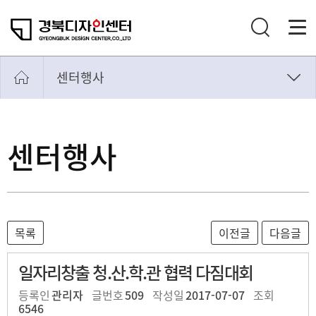
센터행사
공지사항
센터소식
센터행사
센터행사
이달의디자인
소소한이야기
업체탐방
일자리창출 청.산.학.관 협력 다짐대회
등록인
관리자
글번호
509
작성일
2017-07-07
조회
6546